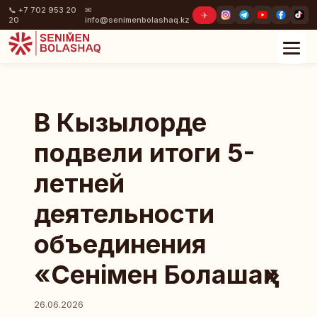
📞 +7 702 953 20
✉
✈
20
info@senimenbolashaq.kz
В Кызылорде
подвели итоги 5-
летней
деятельности
объединения
«Сенімен Болашақ»
26.06.2026