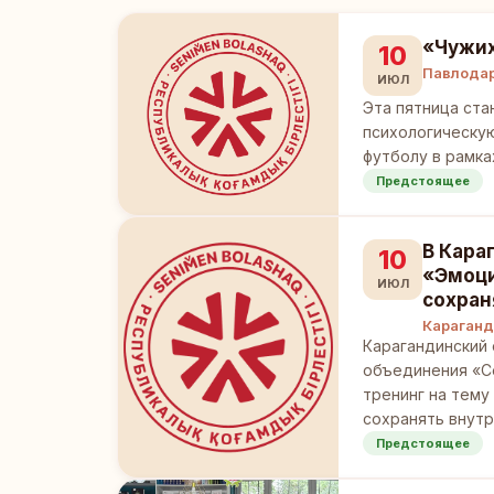
«Чужих
10
Павлода
ИЮЛ
Эта пятница ста
психологическу
футболу в рамка
Предстоящее
В Кара
10
«Эмоци
ИЮЛ
сохран
Караганд
Карагандинский
объединения «Се
тренинг на тему
сохранять внутр
Предстоящее