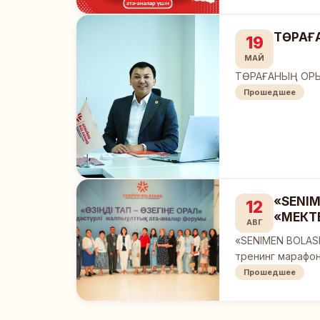
ТӨРАҒ
19
МАЙ
ТӨРАҒАНЫҢ ОР
Прошедшее
«SENIM
12
«МЕКТ
АВГ
«SENIMEN BOLAS
тренинг марафо
Прошедшее