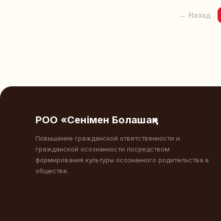
← Назад
РОО «Сенімен Болашақ»
Повышение гражданской ответственности и
гражданской осознанности посредством
формирования культуры осознанного родительства в
обществе.