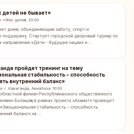
 детей не бывает»
р
· «Жас ұрпақ»
· 20:00
нет днем, объединяющим заботу, спорт и
ю поддержку. Стартует городской дворовый турнир по
х направления «Дети - будущее нации» и …
ганде пройдет тренинг на тему
ональная стабильность – способность
ять внутренний баланс»
а
· г. Караганда, Авиабаза
· 10:00
 областной филиал Республиканского общественного
німен Болашақ» в рамках проекта «Азамат» проведет
 «Эмоциональная стабильность – способность
енний баланс» на …