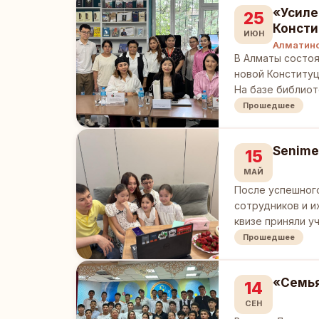
«Усиле
25
Консти
ИЮН
Алматинс
В Алматы состоя
новой Конституц
На базе библиот
Прошедшее
Senime
15
МАЙ
После успешного
сотрудников и и
квизе приняли у
Прошедшее
«Семья
14
СЕН