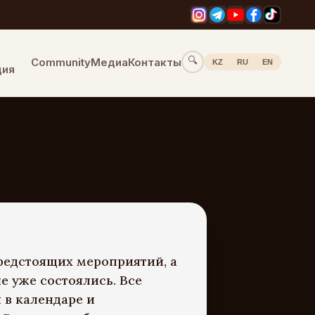
🔍
Community
Медиа
Контакты
KZ
RU
EN
ция
редстоящих мероприятий, а
е уже состоялись. Все
 в календаре и