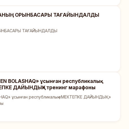
АНЫҢ ОРЫНБАСАРЫ ТАҒАЙЫНДАЛДЫ
ЫНБАСАРЫ ТАҒАЙЫНДАЛДЫ
EN BOLASHAQ» ұсынған республикалық
ЕПКЕ ДАЙЫНДЫҚ» тренинг марафоны
HAQ» ұсынған республикалық «МЕКТЕПКЕ ДАЙЫНДЫҚ»
ны