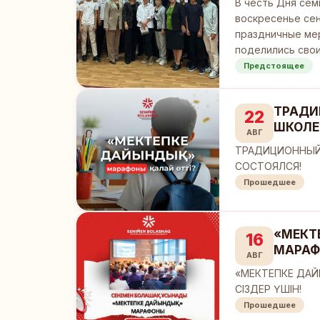
В честь Дня сем
воскресенье се
праздничные мер
поделились сво
Предстоящее
ТРАДИ
22
ШКОЛЕ
АВГ
ТРАДИЦИОННЫЙ
СОСТОЯЛСЯ!
Прошедшее
«МЕКТ
16
МАРАФ
АВГ
«МЕКТЕПКЕ ДАЙ
СІЗДЕР ҮШІН!
Прошедшее